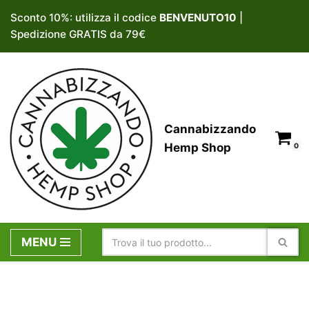
Sconto 10%: utilizza il codice
BENVENUTO10
|
Spedizione GRATIS da 79€
Vai
al
contenuto
Cannabizzando
Hemp Shop
0
MENU