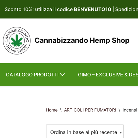
Sconto 10%: utilizza il codice
BENVENUTO10
| Spedizio
Vai
al
contenuto
Cannabizzando Hemp Shop
CATALOGO PRODOTTI
GIMO – EXCLUSIVE & DE
Home
\
ARTICOLI PER FUMATORI
\
Incensi