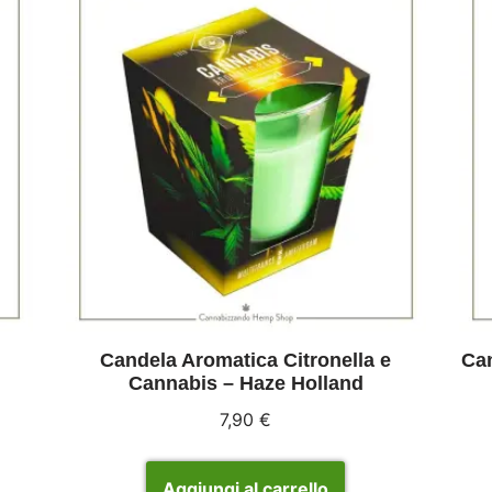
Candela Aromatica Citronella e
Can
Cannabis – Haze Holland
7,90
€
Aggiungi al carrello