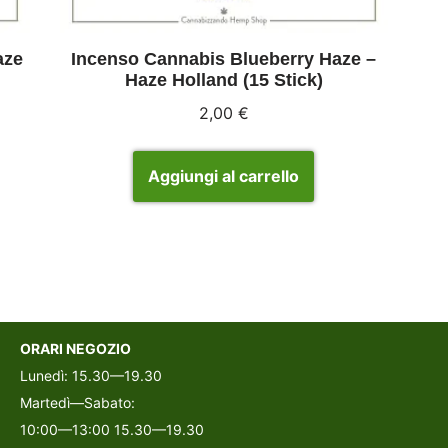
aze
Incenso Cannabis Blueberry Haze –
Haze Holland (15 Stick)
2,00
€
Aggiungi al carrello
ORARI NEGOZIO
Lunedì: 15.30—19.30
Martedì—Sabato:
10:00—13:00 15.30—19.30