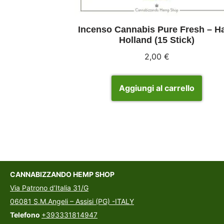
Incenso Cannabis Pure Fresh – H
Holland (15 Stick)
2,00
€
Aggiungi al carrello
CANNABIZZANDO HEMP SHOP
Via Patrono d’Italia 31/G
06081 S.M.Angeli – Assisi (PG) -ITALY
Telefono
+393331814947